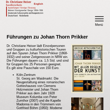
English
Menü
Aktuell
Profil
Führungen zu Johan Thorn Prikker
Spektrum
Dr. Christiane Heiser lädt Einzelpersonen
und Gruppen zu kulturhistorischen Touren
auf den Spuren Johan Thorn Prikker (1868-
» Ausstellungen
1932) und seiner Zeitgenossen in NRW ein.
Die Führungen dauern ca. 1,5 Std. und sind
» Sammlungen
für Gruppen bis 25 Personen geeignet.
» Recherche und Texte
Es gilt eine Pauschale von 150 Euro.
» Beratung und Gutachten
Köln-Zentrum
St. Georg am Waidmarkt: Die
» Vorträge und Führungen
Neugestaltung eines romanischen
Gotteshauses von Clemens
» Themen
Holzmeister und Johan Thorn
Prikker aus dem Jahr 1928
Museum Kolumba von Peter
Zumthor (2007) und die Kapelle
Kontakt
Madonna in den Trümmern von
Gottfried Böhm (1950): Moderne