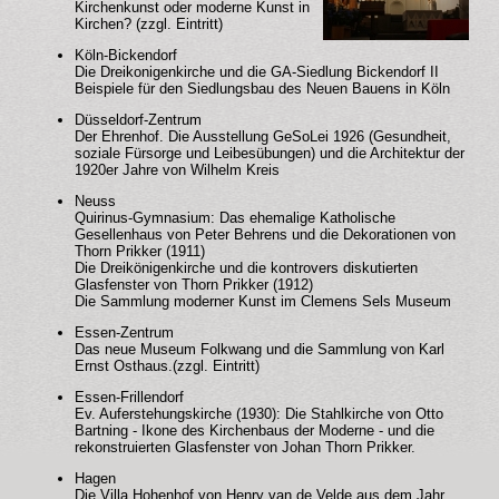
Kirchenkunst oder moderne Kunst in
Impressum
Kirchen? (zzgl. Eintritt)
Köln-Bickendorf
Die Dreikonigenkirche und die GA-Siedlung Bickendorf II
Beispiele für den Siedlungsbau des Neuen Bauens in Köln
Düsseldorf-Zentrum
Der Ehrenhof. Die Ausstellung GeSoLei 1926 (Gesundheit,
soziale Fürsorge und Leibesübungen) und die Architektur der
1920er Jahre von Wilhelm Kreis
Neuss
Quirinus-Gymnasium: Das ehemalige Katholische
Gesellenhaus von Peter Behrens und die Dekorationen von
Thorn Prikker (1911)
Die Dreikönigenkirche und die kontrovers diskutierten
Glasfenster von Thorn Prikker (1912)
Die Sammlung moderner Kunst im Clemens Sels Museum
Essen-Zentrum
Das neue Museum Folkwang und die Sammlung von Karl
Ernst Osthaus.(zzgl. Eintritt)
Essen-Frillendorf
Ev. Auferstehungskirche (1930): Die Stahlkirche von Otto
Bartning - Ikone des Kirchenbaus der Moderne - und die
rekonstruierten Glasfenster von Johan Thorn Prikker.
Hagen
Die Villa Hohenhof von Henry van de Velde aus dem Jahr